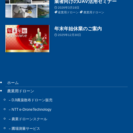
業者向けのUAV活用セミナー
2026年3月19日
産業用ドローン
農業用ドローン
年末年始休業のご案内
2025年12月30日
ホーム
農業用ドローン
DJI農薬散布ドローン販売
NTT e-DroneTechnology
農業ドローンスクール
圃場測量サービス